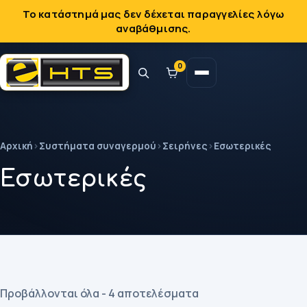
Το κατάστημά μας δεν δέχεται παραγγελίες λόγω
αναβάθμισης.
0
Αρχική
›
Συστήματα συναγερμού
›
Σειρήνες
›
Εσωτερικές
Εσωτερικές
Προβάλλονται όλα - 4 αποτελέσματα